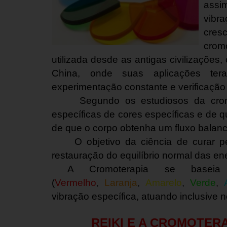
assi
vibra
cresc
crom
utilizada desde as antigas civilizações,
China, onde suas aplicações ter
experimentação constante e verificação 
Segundo os estudiosos da cromote
específicas de cores específicas e de q
de que o corpo obtenha um fluxo balan
O objetivo da ciência de curar pel
restauração do equilíbrio normal das ene
A Cromoterapia se baseia
(
Vermelho
,
Laranja
,
Amarelo
,
Verde
,
vibração específica, atuando inclusive n
REIKI E A CROMOTER