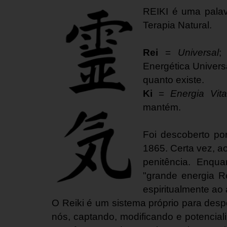
REIKI é uma palav
Terapia Natural.
Rei
=
Universal
;
Energética Univers
quanto existe.
Ki
=
Energia Vita
mantém.
Foi descoberto po
1865. Certa vez, a
penitência. Enqua
"grande energia Re
espiritualmente ao 
O Reiki é um sistema próprio para desp
nós, captando, modificando e potencia