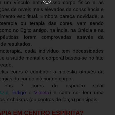
m um vínculo entre nosso corpo físico e as
ções de níveis mais elevados da consciência e
imento espiritual. Embora pareça novidade, a
oterapia ou terapia das cores, vem sendo
 como no Egito antigo, na Índia, na Grécia e na
apêuticas foram comprovadas através da
de resultados.
rapia, cada indivíduo tem necessidades
ue a saúde mental e corporal baseia-se no fato
ceado.
as cores é combater a moléstia através da
rgias da cor no interior do corpo.
 nas 7 cores do espectro solar
Azul
,
Índigo
e
Violeta
) e cada cor tem uma
os 7 chákras (ou centros de força) principais.
APIA EM CENTRO ESPÍRITA?