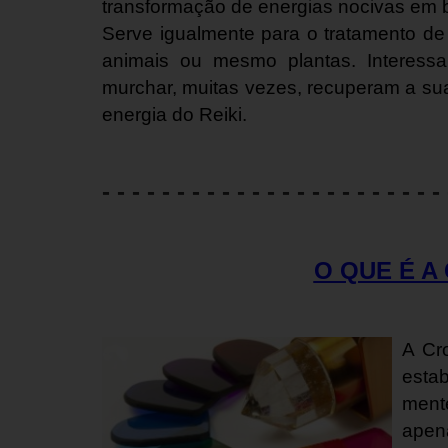
transformação de energias nocivas em 
Serve igualmente para o tratamento d
animais ou mesmo plantas. Interess
murchar, muitas vezes, recuperam a su
energia do Reiki.
- - - - - - - - - - - - - - - - - - - - - - - 
O QUE É A
A Cr
estab
ment
apena