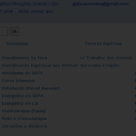
elho/Vibrações (online) | QUI -
gefa.sorocaba@gmail.com
e 3º DOM - 9h30: Atend. aos
Atividades
Centros Espíritas
Atendimento 5a feira
c/ Trabalho dos Animais
Atendimento Espiritual aos Animais
Sorocaba e região
Atividades do GEFA
Curso Intensivo
Estudando Marcel Benedeti
Evangelho no GEFA
Evangelho no Lar
Fluidoterapia (Passe)
Reiki e Cromoterapia
Vibrações a distância