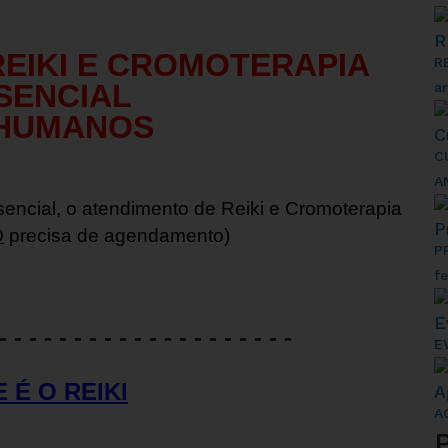
R
EIKI E CROMOTERAPIA
R
SENCIAL
am
 HUMANOS
C
C
A
encial, o atendimento de Reiki e Cromoterapia
P
O
precisa de agendamento)
P
fe
E
 - - - - - - - - - - - - - - - - - - - -
E
 É O REIKI
A
A