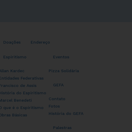
Doações
Endereço
Espiritismo
Eventos
Allan Kardec
Pizza Solidária
Entidades Federativas
GEFA
Francisco de Assis
História do Espiritismo
Contato
Marcel Benedeti
Fotos
O que é o Espiritismo
História do GEFA
Obras Básicas
Palestras