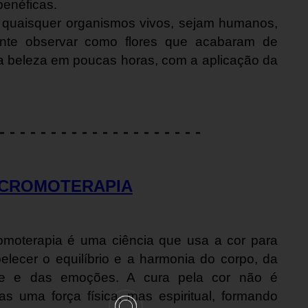
benéficas.
e quaisquer organismos vivos, sejam humanos,
ante observar como flores que acabaram de
a beleza em poucas horas, com a aplicação da
- - - - - - - - - - - - - - - - - - - -
 CROMOTERAPIA
omoterapia é uma ciência que usa a cor para
elecer o equilíbrio e a harmonia do corpo, da
e e das emoções. A cura pela cor não é
s uma força física, mas espiritual, formando