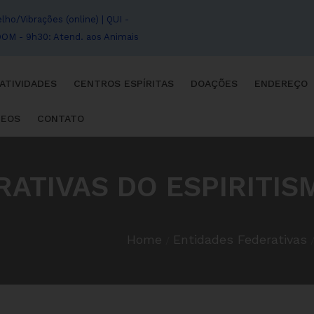
ho/Vibrações (online) | QUI -
º DOM - 9h30: Atend. aos Animais
ATIVIDADES
CENTROS ESPÍRITAS
DOAÇÕES
ENDEREÇO
DEOS
CONTATO
RATIVAS DO ESPIRITIS
Home
Entidades Federativas