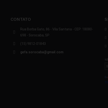
CONTATO
S
Rua Borba Gato, 86 - Vila Santana - CEP: 18080-
698 - Sorocaba, SP
(15) 9812-01843
gefa.sorocaba@gmail.com
I
P
T