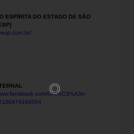
 ESPÍRITA DO ESTADO DE SÃO
ESP)
feesp.com.br/
ATERNAL
/www.facebook.com/Uni%C3%A3o-
92186474164554