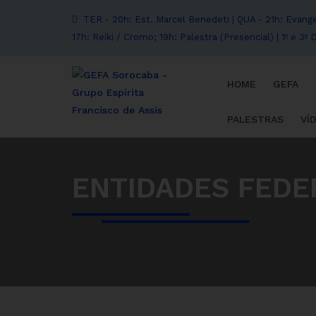
TER - 20h: Est. Marcel Benedeti | QUA - 21h: Evangel
17h: Reiki / Cromo; 19h: Palestra (Presencial) | 1º e 3
HOME
GEFA
PALESTRAS
VÍ
ENTIDADES FEDE