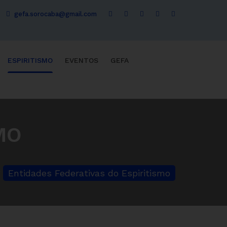
gefa.sorocaba@gmail.com
ESPIRITISMO
EVENTOS
GEFA
MO
Entidades Federativas do Espiritismo